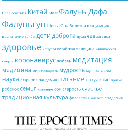
Фалунь Дафа
Китай
Бог
Мозг
Вселенная
Фалуньгун
Шень Юнь
болезни
вакцинация
дети
доброта
еда
воспитание
душа
загадки
грибы
здоровье
капуста
китайская медицина
клиническая
медитация
коронавирус
любовь
смерть
медицина
мудрость
мир
музыка
молодость
мысли
наука
питание
похудение
открытия
пандемия
притча
семья
счастье
ребёнок
сон
старость
сознание
традиционная культура
философия
эпидемия
чистота