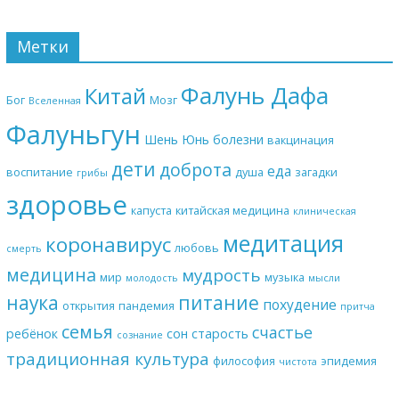
Метки
Фалунь Дафа
Китай
Бог
Мозг
Вселенная
Фалуньгун
Шень Юнь
болезни
вакцинация
дети
доброта
еда
воспитание
душа
загадки
грибы
здоровье
капуста
китайская медицина
клиническая
медитация
коронавирус
любовь
смерть
медицина
мудрость
мир
музыка
молодость
мысли
наука
питание
похудение
открытия
пандемия
притча
семья
счастье
ребёнок
сон
старость
сознание
традиционная культура
философия
эпидемия
чистота