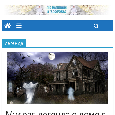
легенда
Мудрая легенда о доме с