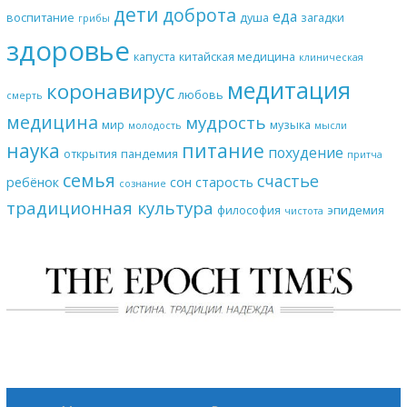
дети
доброта
еда
воспитание
душа
загадки
грибы
здоровье
капуста
китайская медицина
клиническая
медитация
коронавирус
любовь
смерть
медицина
мудрость
мир
музыка
молодость
мысли
наука
питание
похудение
открытия
пандемия
притча
семья
счастье
ребёнок
сон
старость
сознание
традиционная культура
философия
эпидемия
чистота