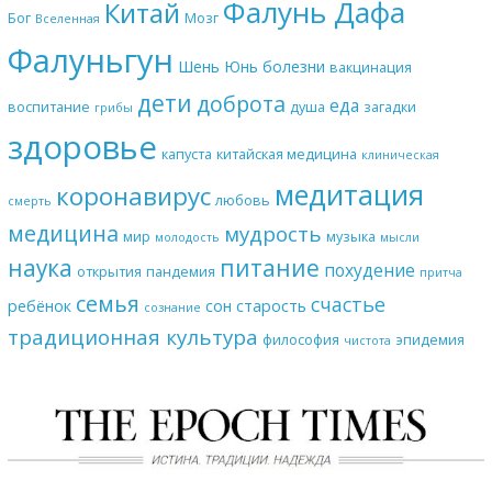
Фалунь Дафа
Китай
Бог
Мозг
Вселенная
Фалуньгун
Шень Юнь
болезни
вакцинация
дети
доброта
еда
воспитание
душа
загадки
грибы
здоровье
капуста
китайская медицина
клиническая
медитация
коронавирус
любовь
смерть
медицина
мудрость
мир
музыка
молодость
мысли
наука
питание
похудение
открытия
пандемия
притча
семья
счастье
ребёнок
сон
старость
сознание
традиционная культура
философия
эпидемия
чистота