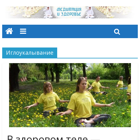
Иглоукалывание
В здоровом теле —