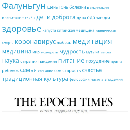
Фалуньгун
Шень Юнь
болезни
вакцинация
дети
доброта
еда
воспитание
душа
загадки
грибы
здоровье
капуста
китайская медицина
клиническая
медитация
коронавирус
любовь
смерть
медицина
мудрость
мир
музыка
молодость
мысли
наука
питание
похудение
открытия
пандемия
притча
семья
счастье
ребёнок
сон
старость
сознание
традиционная культура
философия
эпидемия
чистота