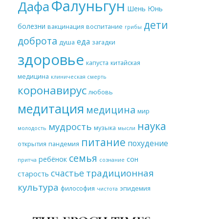
Фалуньгун
Дафа
Шень Юнь
дети
болезни
вакцинация
воспитание
грибы
доброта
еда
душа
загадки
здоровье
капуста
китайская
медицина
клиническая смерть
коронавирус
любовь
медитация
медицина
мир
наука
мудрость
музыка
молодость
мысли
питание
похудение
открытия
пандемия
семья
ребёнок
сон
притча
сознание
традиционная
счастье
старость
культура
философия
эпидемия
чистота