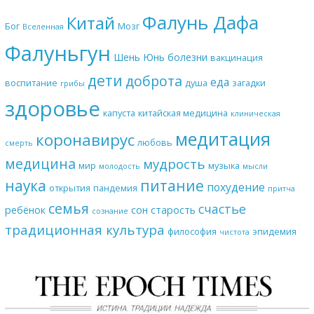
Фалунь Дафа
Китай
Бог
Мозг
Вселенная
Фалуньгун
Шень Юнь
болезни
вакцинация
дети
доброта
еда
воспитание
душа
загадки
грибы
здоровье
капуста
китайская медицина
клиническая
медитация
коронавирус
любовь
смерть
медицина
мудрость
мир
музыка
молодость
мысли
наука
питание
похудение
открытия
пандемия
притча
семья
счастье
ребёнок
сон
старость
сознание
традиционная культура
философия
эпидемия
чистота