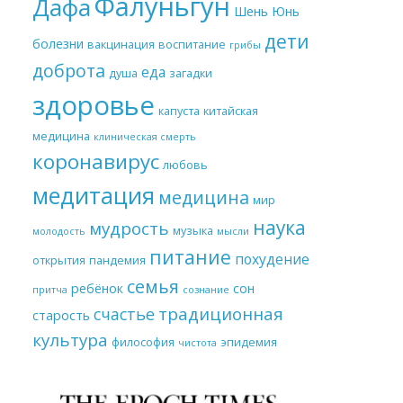
Фалуньгун
Дафа
Шень Юнь
дети
болезни
вакцинация
воспитание
грибы
доброта
еда
душа
загадки
здоровье
капуста
китайская
медицина
клиническая смерть
коронавирус
любовь
медитация
медицина
мир
наука
мудрость
музыка
молодость
мысли
питание
похудение
открытия
пандемия
семья
ребёнок
сон
притча
сознание
традиционная
счастье
старость
культура
философия
эпидемия
чистота