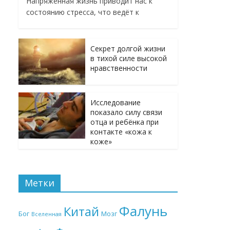
Напряженная жизнь приводит нас к
состоянию стресса, что ведёт к
Секрет долгой жизни
в тихой силе высокой
нравственности
Исследование
показало силу связи
отца и ребёнка при
контакте «кожа к
коже»
Метки
Фалунь
Китай
Бог
Мозг
Вселенная