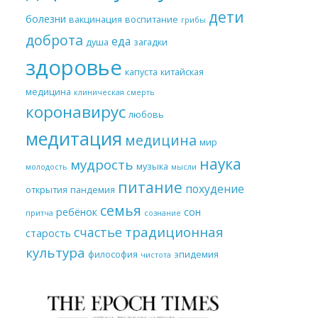
дети
болезни
вакцинация
воспитание
грибы
доброта
еда
душа
загадки
здоровье
капуста
китайская
медицина
клиническая смерть
коронавирус
любовь
медитация
медицина
мир
наука
мудрость
музыка
молодость
мысли
питание
похудение
открытия
пандемия
семья
ребёнок
сон
притча
сознание
традиционная
счастье
старость
культура
философия
эпидемия
чистота