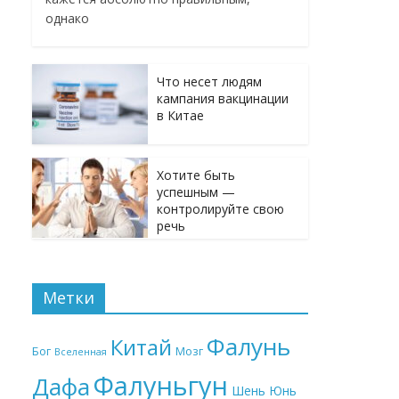
однако
Что несет людям
кампания вакцинации
в Китае
Хотите быть
успешным —
контролируйте свою
речь
Метки
Фалунь
Китай
Бог
Мозг
Вселенная
Фалуньгун
Дафа
Шень Юнь