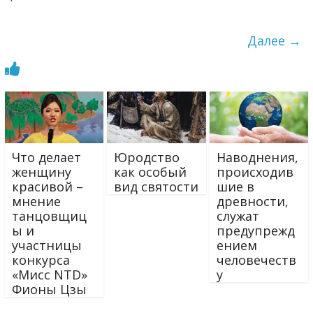
Далее →
Что делает
Юродство
Наводнения,
женщину
как особый
происходив
красивой –
вид святости
шие в
мнение
древности,
танцовщиц
служат
ы и
предупрежд
участницы
ением
конкурса
человечеств
«Мисс NTD»
у
Фионы Цзы