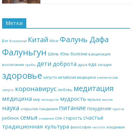
Метки
Фалунь Дафа
Китай
Бог
Мозг
Вселенная
Фалуньгун
Шень Юнь
болезни
вакцинация
дети
доброта
еда
воспитание
душа
загадки
грибы
здоровье
капуста
китайская медицина
клиническая
медитация
коронавирус
любовь
смерть
медицина
мудрость
мир
музыка
молодость
мысли
наука
питание
похудение
открытия
пандемия
притча
семья
счастье
ребёнок
сон
старость
сознание
традиционная культура
философия
эпидемия
чистота