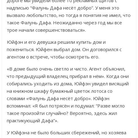
дороге мы увидели более 10 рекламных щитов с
надписью “Фалунь Дафа несёт добро”. У меня это
вызвало любопытство, но тогда я понятия не имел, что
такое Фалунь Дафа. Неожиданно через год мы все
трое начали совершенствоваться».
Юйфэн и его девушка решили купить дом и
пожениться. Юйфен выбрал дом. Он договорился с
агентом о встрече, чтобы осмотреть его.
«В доме было очень светло и чисто. Агент объяснил,
что предыдущий владелец прибрал в нём». Когда они
собирались уходить из дома, Юйфэн увидел висящий
на книжном шкафу бумажный цветок лотоса со
словами «Фалунь Дафа несёт добро». Юйфэн
вспоминал: «Я был потрясён и подумал: “Разве могло
такое произойти случайно? Вероятно, здесь жил
практикующий Дафа”».
У Юйфэна не было больших сбережений, но хозяева