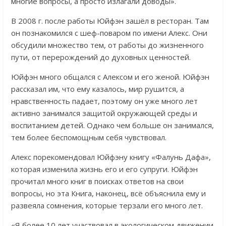
многие вопросы, а просто излагали доводы».
В 2008 г. после работы Юйфэн зашёл в ресторан. Там
он познакомился с шеф-поваром по имени Алекс. Они
обсудили множество тем, от работы до жизненного
пути, от перерождений до духовных ценностей.
Юйфэн много общался с Алексом и его женой. Юйфэн
рассказал им, что ему казалось, мир рушится, а
нравственность падает, поэтому он уже много лет
активно занимался защитой окружающей среды и
воспитанием детей. Однако чем больше он занимался,
тем более беспомощным себя чувствовал.
Алекс порекомендовал Юйфэну книгу «Фалунь Дафа»,
которая изменила жизнь его и его супруги. Юйфэн
прочитал много книг в поисках ответов на свои
вопросы, но эта Книга, наконец, всё объяснила ему и
развеяла сомнения, которые терзали его много лет.
«Я более 10 лет участвовал в экологическом движении