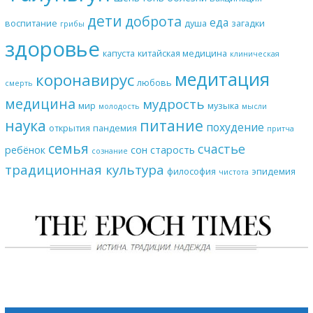
дети
доброта
еда
воспитание
душа
загадки
грибы
здоровье
капуста
китайская медицина
клиническая
медитация
коронавирус
любовь
смерть
медицина
мудрость
мир
музыка
молодость
мысли
наука
питание
похудение
открытия
пандемия
притча
семья
счастье
ребёнок
сон
старость
сознание
традиционная культура
философия
эпидемия
чистота