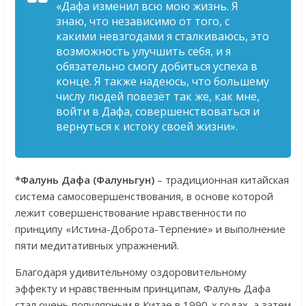
«Дафа изменил всю мою жизнь. Я
знаю, что независимо от того, с
какими невзгодами я сталкиваюсь, это
возможность улучшить себя, и я
обязательно смогу добиться успеха в
конце. Я также надеюсь, что большему
числу людей повезёт так же, как мне,
войти в Дафа, совершенствоваться и
вернуться к истоку своей жизни».
*Фалунь Дафа (Фалуньгун)
– традиционная китайская
система самосовершенствования, в основе которой
лежит совершенствование нравственности по
принципу «Истина-Доброта-Терпение» и выполнение
пяти медитативных упражнений.
Благодаря удивительному оздоровительному
эффекту и нравственным принципам, Фалунь Дафа
стал очень популярным в Китае в 1990-х годах, а затем