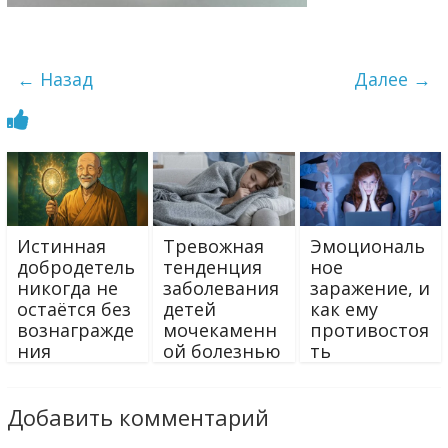
← Назад
Далее →
Истинная
Тревожная
Эмоциональ
добродетель
тенденция
ное
никогда не
заболевания
заражение, и
остаётся без
детей
как ему
вознагражде
мочекаменн
противостоя
ния
ой болезнью
ть
Добавить комментарий