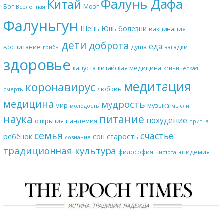
Фалунь Дафа
Китай
Бог
Мозг
Вселенная
Фалуньгун
Шень Юнь
болезни
вакцинация
дети
доброта
еда
воспитание
душа
загадки
грибы
здоровье
капуста
китайская медицина
клиническая
медитация
коронавирус
любовь
смерть
медицина
мудрость
мир
музыка
молодость
мысли
наука
питание
похудение
открытия
пандемия
притча
семья
счастье
ребёнок
сон
старость
сознание
традиционная культура
философия
эпидемия
чистота