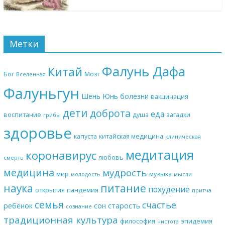
Метки
Фалунь Дафа
Китай
Бог
Мозг
Вселенная
Фалуньгун
Шень Юнь
болезни
вакцинация
дети
доброта
еда
воспитание
душа
загадки
грибы
здоровье
капуста
китайская медицина
клиническая
медитация
коронавирус
любовь
смерть
медицина
мудрость
мир
музыка
молодость
мысли
наука
питание
похудение
открытия
пандемия
притча
семья
счастье
ребёнок
сон
старость
сознание
традиционная культура
философия
эпидемия
чистота