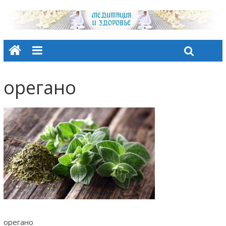
орегано
орегано