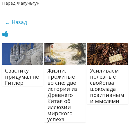
Парад Фалуньгун
← Назад
Свастику
Жизни,
Усиливаем
придумал не
прожитые
полезные
Гитлер
во сне: две
свойства
истории из
шоколада
Древнего
позитивным
Китая об
и мыслями
иллюзии
мирского
успеха