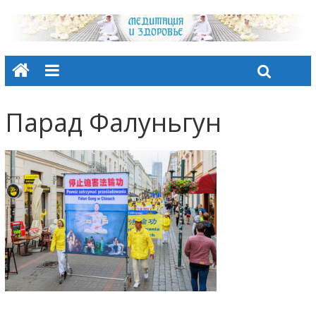
Парад Фалуньгун