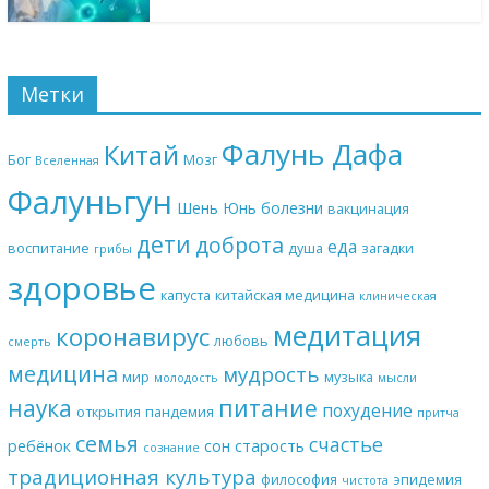
Метки
Фалунь Дафа
Китай
Бог
Мозг
Вселенная
Фалуньгун
Шень Юнь
болезни
вакцинация
дети
доброта
еда
воспитание
душа
загадки
грибы
здоровье
капуста
китайская медицина
клиническая
медитация
коронавирус
любовь
смерть
медицина
мудрость
мир
музыка
молодость
мысли
наука
питание
похудение
открытия
пандемия
притча
семья
счастье
ребёнок
сон
старость
сознание
традиционная культура
философия
эпидемия
чистота