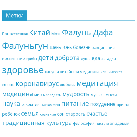
Метки
Фалунь Дафа
Китай
Бог
Мозг
Вселенная
Фалуньгун
Шень Юнь
болезни
вакцинация
дети
доброта
еда
воспитание
душа
загадки
грибы
здоровье
капуста
китайская медицина
клиническая
медитация
коронавирус
любовь
смерть
медицина
мудрость
мир
музыка
молодость
мысли
наука
питание
похудение
открытия
пандемия
притча
семья
счастье
ребёнок
сон
старость
сознание
традиционная культура
философия
эпидемия
чистота