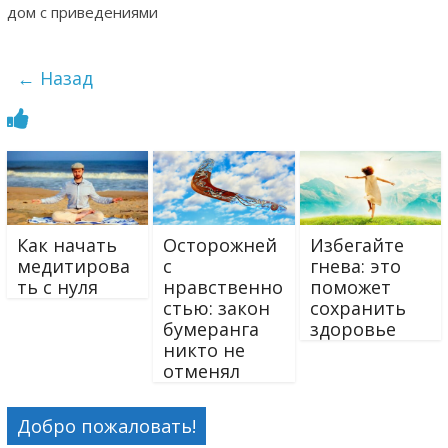
дом с приведениями
← Назад
Как начать
Осторожней
Избегайте
медитирова
с
гнева: это
ть с нуля
нравственно
поможет
стью: закон
сохранить
бумеранга
здоровье
никто не
отменял
Добро пожаловать!