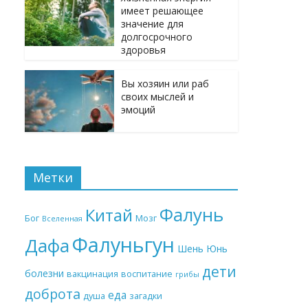
имеет решающее
значение для
долгосрочного
здоровья
Вы хозяин или раб
своих мыслей и
эмоций
Метки
Фалунь
Китай
Бог
Мозг
Вселенная
Фалуньгун
Дафа
Шень Юнь
дети
болезни
вакцинация
воспитание
грибы
доброта
еда
душа
загадки