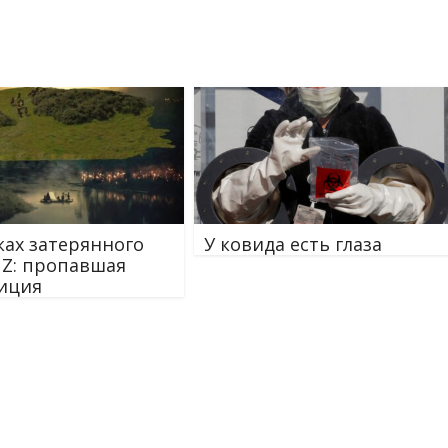
ках затерянного
У ковида есть глаза
 Z: пропавшая
иция