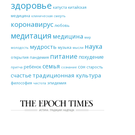
здоровье
капуста
китайская
медицина
клиническая смерть
коронавирус
любовь
медитация
медицина
мир
наука
мудрость
музыка
молодость
мысли
питание
похудение
открытия
пандемия
семья
ребёнок
сон
старость
притча
сознание
традиционная культура
счастье
философия
эпидемия
чистота