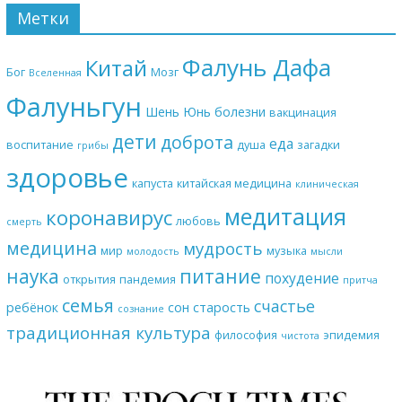
Метки
Фалунь Дафа
Китай
Бог
Мозг
Вселенная
Фалуньгун
Шень Юнь
болезни
вакцинация
дети
доброта
еда
воспитание
душа
загадки
грибы
здоровье
капуста
китайская медицина
клиническая
медитация
коронавирус
любовь
смерть
медицина
мудрость
мир
музыка
молодость
мысли
наука
питание
похудение
открытия
пандемия
притча
семья
счастье
ребёнок
сон
старость
сознание
традиционная культура
философия
эпидемия
чистота