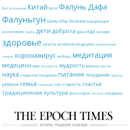
Фалунь Дафа
Китай
Бог
Мозг
Вселенная
Фалуньгун
Шень Юнь
болезни
вакцинация
дети
доброта
еда
воспитание
душа
загадки
грибы
здоровье
капуста
китайская медицина
клиническая
медитация
коронавирус
любовь
смерть
медицина
мудрость
мир
музыка
молодость
мысли
наука
питание
похудение
открытия
пандемия
притча
семья
счастье
ребёнок
сон
старость
сознание
традиционная культура
философия
эпидемия
чистота