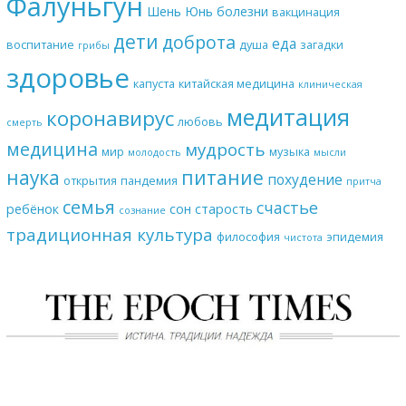
Фалуньгун
Шень Юнь
болезни
вакцинация
дети
доброта
еда
воспитание
душа
загадки
грибы
здоровье
капуста
китайская медицина
клиническая
медитация
коронавирус
любовь
смерть
медицина
мудрость
мир
музыка
молодость
мысли
наука
питание
похудение
открытия
пандемия
притча
семья
счастье
ребёнок
сон
старость
сознание
традиционная культура
философия
эпидемия
чистота