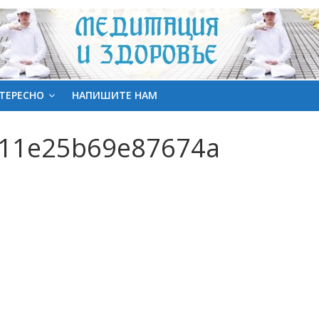
ТЕРЕСНО
НАПИШИТЕ НАМ
211e25b69e87674a