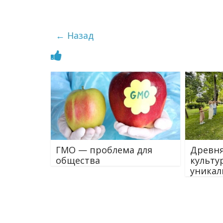
← Назад
ГМО — проблема для
Древня
общества
культу
уникал