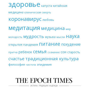
здоровье
капуста
китайская
медицина
клиническая смерть
коронавирус
любовь
медитация
медицина
мир
наука
мудрость
музыка
молодость
мысли
питание
похудение
открытия
пандемия
семья
ребёнок
сон
старость
притча
сознание
традиционная культура
счастье
философия
эпидемия
чистота