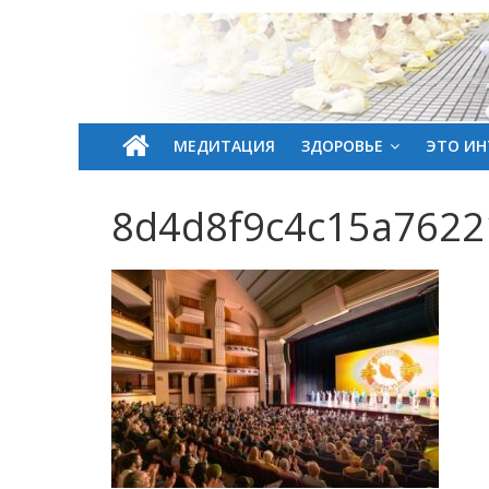
МЕДИТАЦИЯ
ЗДОРОВЬЕ
ЭТО ИН
8d4d8f9c4c15a762