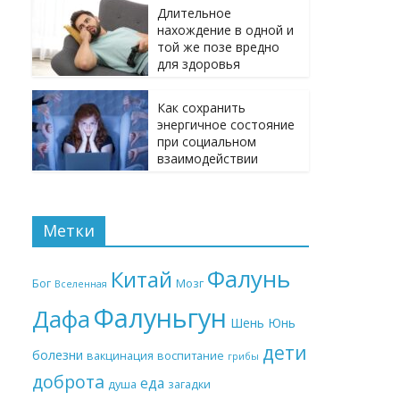
Длительное
нахождение в одной и
той же позе вредно
для здоровья
Как сохранить
энергичное состояние
при социальном
взаимодействии
Метки
Фалунь
Китай
Бог
Мозг
Вселенная
Фалуньгун
Дафа
Шень Юнь
дети
болезни
вакцинация
воспитание
грибы
доброта
еда
душа
загадки