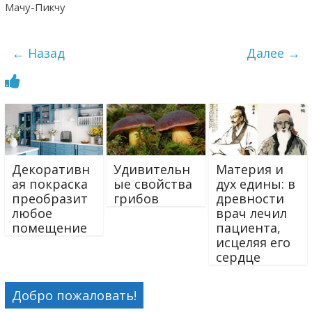
Мачу-Пикчу
← Назад
Далее →
Декоративн
Удивительн
Материя и
ая покраска
ые свойства
дух едины: в
преобразит
грибов
древности
любое
врач лечил
помещение
пациента,
исцеляя его
сердце
Добро пожаловать!