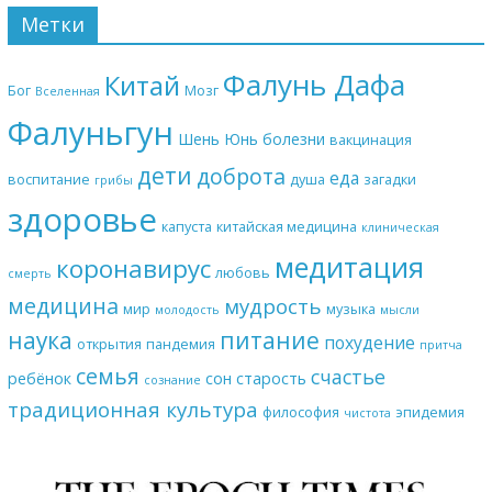
Метки
Фалунь Дафа
Китай
Бог
Мозг
Вселенная
Фалуньгун
Шень Юнь
болезни
вакцинация
дети
доброта
еда
воспитание
душа
загадки
грибы
здоровье
капуста
китайская медицина
клиническая
медитация
коронавирус
любовь
смерть
медицина
мудрость
мир
музыка
молодость
мысли
наука
питание
похудение
открытия
пандемия
притча
семья
счастье
ребёнок
сон
старость
сознание
традиционная культура
философия
эпидемия
чистота