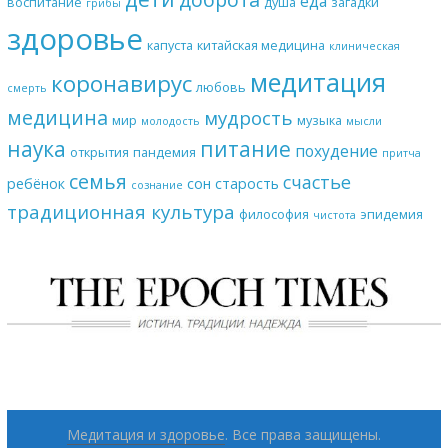
еда
воспитание
душа
загадки
грибы
здоровье
капуста
китайская медицина
клиническая
медитация
коронавирус
любовь
смерть
медицина
мудрость
мир
музыка
молодость
мысли
наука
питание
похудение
открытия
пандемия
притча
семья
счастье
ребёнок
сон
старость
сознание
традиционная культура
философия
эпидемия
чистота
Медитация и здоровье
. Все права защищены.