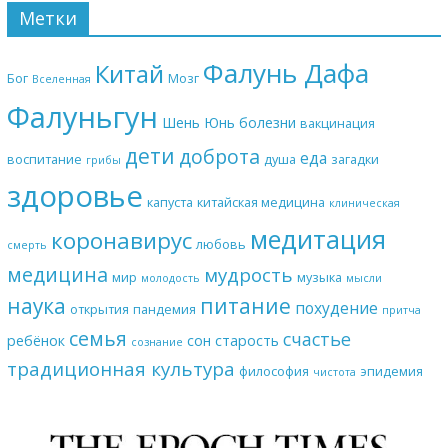
Метки
Фалунь Дафа
Китай
Бог
Мозг
Вселенная
Фалуньгун
Шень Юнь
болезни
вакцинация
дети
доброта
еда
воспитание
душа
загадки
грибы
здоровье
капуста
китайская медицина
клиническая
медитация
коронавирус
любовь
смерть
медицина
мудрость
мир
музыка
молодость
мысли
наука
питание
похудение
открытия
пандемия
притча
семья
счастье
ребёнок
сон
старость
сознание
традиционная культура
философия
эпидемия
чистота