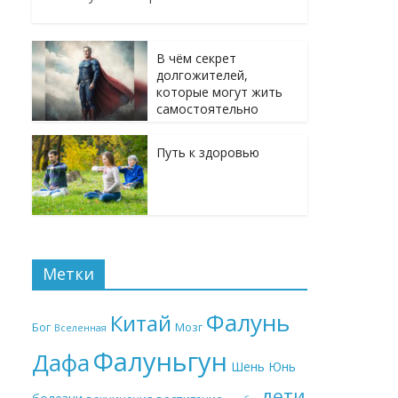
В чём секрет
долгожителей,
которые могут жить
самостоятельно
Путь к здоровью
Метки
Фалунь
Китай
Бог
Мозг
Вселенная
Фалуньгун
Дафа
Шень Юнь
дети