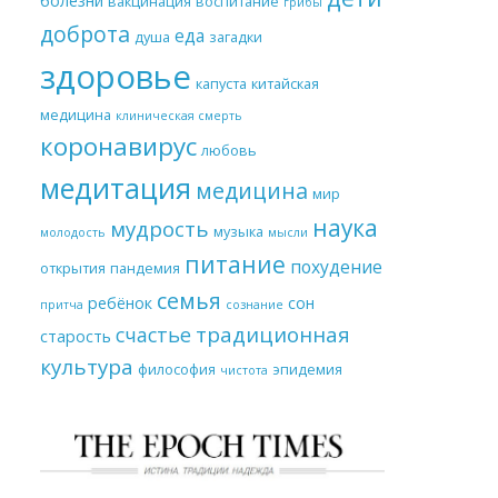
болезни
вакцинация
воспитание
грибы
доброта
еда
душа
загадки
здоровье
капуста
китайская
медицина
клиническая смерть
коронавирус
любовь
медитация
медицина
мир
наука
мудрость
музыка
молодость
мысли
питание
похудение
открытия
пандемия
семья
ребёнок
сон
притча
сознание
традиционная
счастье
старость
культура
философия
эпидемия
чистота