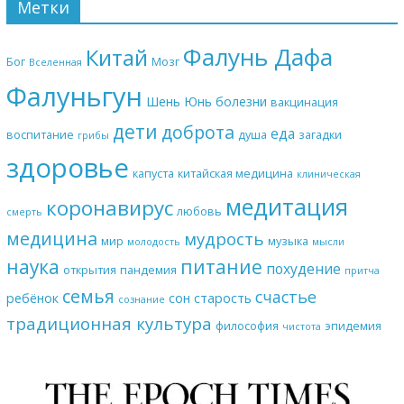
Метки
Фалунь Дафа
Китай
Бог
Мозг
Вселенная
Фалуньгун
Шень Юнь
болезни
вакцинация
дети
доброта
еда
воспитание
душа
загадки
грибы
здоровье
капуста
китайская медицина
клиническая
медитация
коронавирус
любовь
смерть
медицина
мудрость
мир
музыка
молодость
мысли
наука
питание
похудение
открытия
пандемия
притча
семья
счастье
ребёнок
сон
старость
сознание
традиционная культура
философия
эпидемия
чистота