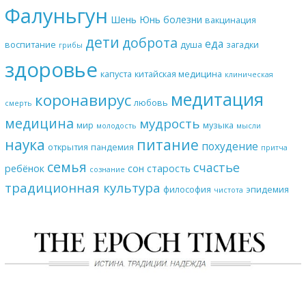
Фалуньгун
Шень Юнь
болезни
вакцинация
дети
доброта
еда
воспитание
душа
загадки
грибы
здоровье
капуста
китайская медицина
клиническая
медитация
коронавирус
любовь
смерть
медицина
мудрость
мир
музыка
молодость
мысли
наука
питание
похудение
открытия
пандемия
притча
семья
счастье
ребёнок
сон
старость
сознание
традиционная культура
философия
эпидемия
чистота