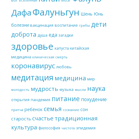
Вселенная
Фалуньгун
Дафа
Шень Юнь
дети
болезни
вакцинация
воспитание
грибы
доброта
еда
душа
загадки
здоровье
капуста
китайская
медицина
клиническая смерть
коронавирус
любовь
медитация
медицина
мир
наука
мудрость
музыка
молодость
мысли
питание
похудение
открытия
пандемия
семья
ребёнок
сон
притча
сознание
традиционная
счастье
старость
культура
философия
эпидемия
чистота