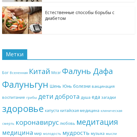
Естественные способы борьбы с
диабетом
Метки
Фалунь Дафа
Китай
Бог
Мозг
Вселенная
Фалуньгун
Шень Юнь
болезни
вакцинация
дети
доброта
еда
воспитание
душа
загадки
грибы
здоровье
капуста
китайская медицина
клиническая
медитация
коронавирус
любовь
смерть
медицина
мудрость
мир
музыка
молодость
мысли