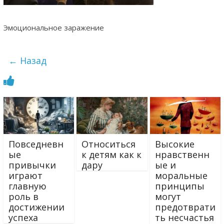
Эмоциональное заражение
← Назад
Повседневн
Относиться
Высокие
ые
к детям как к
нравственн
привычки
дару
ые и
играют
моральные
главную
принципы
роль в
могут
достижении
предотврати
успеха
ть несчастья