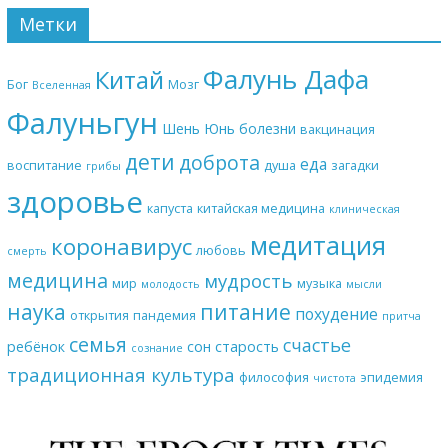
Метки
Фалунь Дафа
Китай
Бог
Мозг
Вселенная
Фалуньгун
Шень Юнь
болезни
вакцинация
дети
доброта
еда
воспитание
душа
загадки
грибы
здоровье
капуста
китайская медицина
клиническая
медитация
коронавирус
любовь
смерть
медицина
мудрость
мир
музыка
молодость
мысли
наука
питание
похудение
открытия
пандемия
притча
семья
счастье
ребёнок
сон
старость
сознание
традиционная культура
философия
эпидемия
чистота