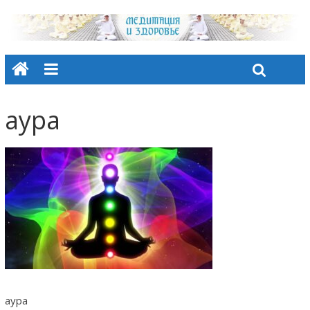
аура
аура