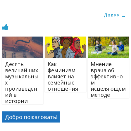
Далее →
Десять
Как
Мнение
величайших
феминизм
врача об
музыкальны
влияет на
эффективно
х
семейные
м
произведен
отношения
исцеляющем
ий в
методе
истории
Добро пожаловать!