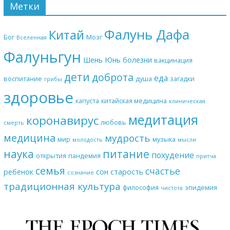
Метки
Фалунь Дафа
Китай
Бог
Мозг
Вселенная
Фалуньгун
Шень Юнь
болезни
вакцинация
дети
доброта
еда
воспитание
душа
загадки
грибы
здоровье
капуста
китайская медицина
клиническая
медитация
коронавирус
любовь
смерть
медицина
мудрость
мир
музыка
молодость
мысли
наука
питание
похудение
открытия
пандемия
притча
семья
счастье
ребёнок
сон
старость
сознание
традиционная культура
философия
эпидемия
чистота