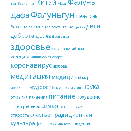
Фалунь
Китай
Бог
Мозг
Вселенная
Фалуньгун
Дафа
Шень Юнь
дети
болезни
вакцинация
воспитание
грибы
доброта
еда
душа
загадки
здоровье
капуста
китайская
медицина
клиническая смерть
коронавирус
любовь
медитация
медицина
мир
наука
мудрость
музыка
молодость
мысли
питание
похудение
открытия
пандемия
семья
ребёнок
сон
притча
сознание
традиционная
счастье
старость
культура
философия
эпидемия
чистота