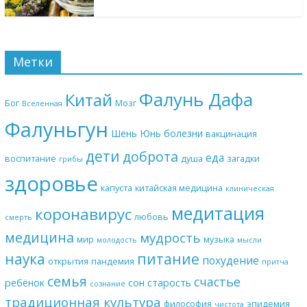
Метки
Фалунь Дафа
Китай
Бог
Мозг
Вселенная
Фалуньгун
Шень Юнь
болезни
вакцинация
дети
доброта
еда
воспитание
душа
загадки
грибы
здоровье
капуста
китайская медицина
клиническая
медитация
коронавирус
любовь
смерть
медицина
мудрость
мир
музыка
молодость
мысли
наука
питание
похудение
открытия
пандемия
притча
семья
счастье
ребёнок
сон
старость
сознание
традиционная культура
философия
эпидемия
чистота